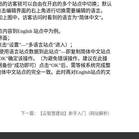
站的访客就可以自由在开启的多个站点中切换；默认
点击编辑界面的右上角进行切换需要编辑的语言。
上图中，访客访问时看到的语言为“简体中文”。
到English 站点中为例。
界面；
击“设置”—“多语言站点”进入）；
当前使用语言站点数据到此站点”—即复制简体中文站点
“OK”确定该操作。（为避免错误操作，建议在此操
据备份”成功即可）点击“OK”后，需等候系统完成整
体中文站点的完全一致。此时再对English站点的文
下一篇：【云智慧建站】新手入门（网站解析）