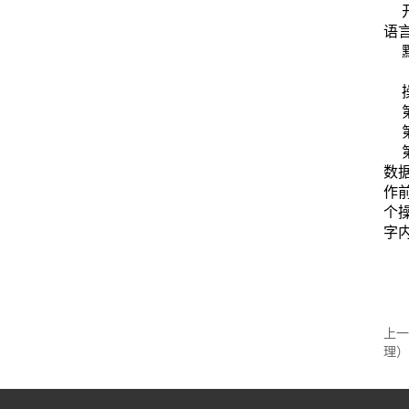
语
数
作
个操
字
上一
理）