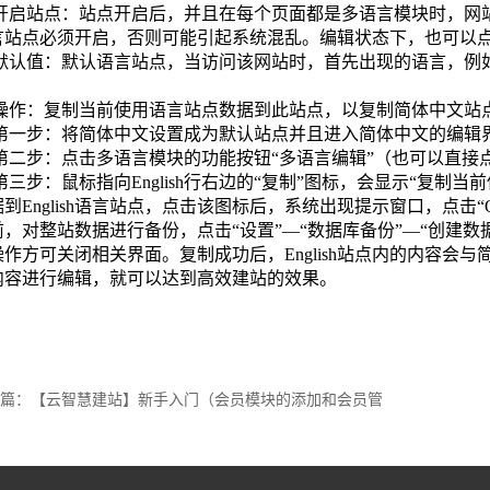
开启站点：站点开启后，并且在每个页面都是多语言模块时，网
言站点必须开启，否则可能引起系统混乱。编辑状态下，也可以
默认值：默认语言站点，当访问该网站时，首先出现的语言，例如
操作：复制当前使用语言站点数据到此站点，以复制简体中文站点内容
第一步：将简体中文设置成为默认站点并且进入简体中文的编辑
第二步：点击多语言模块的功能按钮“多语言编辑”（也可以直接点
第三步：鼠标指向English行右边的“复制”图标，会显示“复制
据到English语言站点，点击该图标后，系统出现提示窗口，点击
前，对整站数据进行备份，点击“设置”—“数据库备份”—“创建数
作方可关闭相关界面。复制成功后，English站点内的内容会与简
内容进行编辑，就可以达到高效建站的效果。
篇：【云智慧建站】新手入门（会员模块的添加和会员管