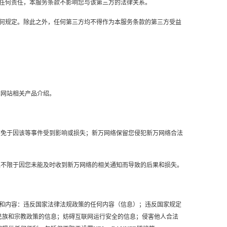
担任何责任，本服务条款不影响您与该第三方的法律关系。
任何规定。除此之外，任何第三方均不得作为本服务条款的第三方受益
本网站相关产品介绍。
等免于因该等事件受到影响或损失；新万网络保留您侵犯新万网络合法
但不限于因您未能及时收到新万网络的相关通知而导致的后果和损失。
息和内容：违反国家法律法规政策的任何内容（信息）；违反国家规定
家民族和宗教政策的信息；妨碍互联网运行安全的信息；侵害他人合法