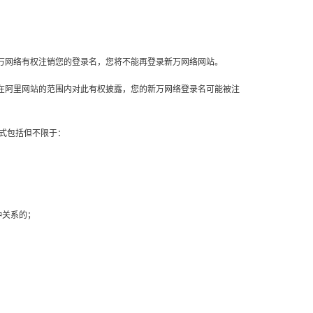
，新万网络有权注销您的登录名，您将不能再登录新万网络网站。
网站在阿里网站的范围内对此有权披露，您的新万网络登录名可能被注
方式包括但不限于：
种关系的；