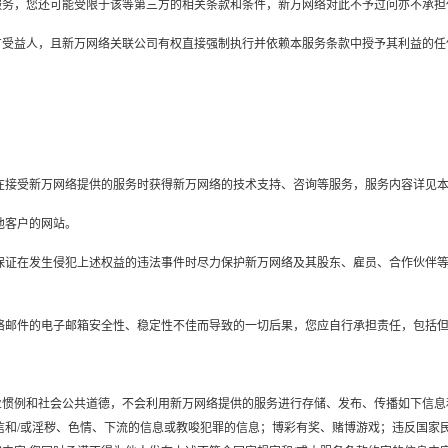
品或服务，您还可能受限于该等第三方的相关条款和条件，新万网络对此不予过问亦不承
第三方受益人，且新万网络关联公司有权直接强制执行并依赖本服务条款中授予其利益的
利在接受新万网络提供的服务时获得新万网络的技术支持、咨询等服务，服务内容详见
他客户的网站。
，并保证在发生侵犯上述权益的违法事件时尽力保护新万网络及其股东、雇员、合作伙伴
万网络邮件的电子邮箱安全性、稳定性不佳而导致的一切后果，您应自行承担责任，包括
、行业惯例和社会公共道德，不会利用新万网络提供的服务进行存储、发布、传播如下信
迷信和/或淫秽、色情、下流的信息或教唆犯罪的信息；博彩有奖、赌博游戏；违反国