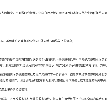
您本人的指令，不可撤回或撤销，您应自行对新万网络执行前述指令所产生的任何结果
、代码、其他账户名等有形体或无形体向新万网络发送的信息；
于交易操作的提示或新万网络发送到您手机的信息（短信或电话等）内容是您使用本服务
意，服务规则应以您使用服务时的页面提示（或发送到该手机的短信或电话等）为准
等）方式通知您服务进展情况以及提示您进行下一步的操作，但新万网络不保证您能够收
进行交易操作。因您没有及时查看和对服务状态进行修改或确认或未能提交相关申请
您使用本服务的相关资料。
万网络就这一产品或服务签订单独的服务协议。您只有在接受该服务协议的全部内容后方