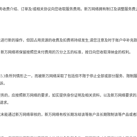
或服务收费介绍、订单及/或相关协议向您收取服务费用。新万网络拥有制订及调整服务
，亦未进行新的操作，但因占用资源的收费及扣费将持续发生,请您注意及时于账户中补
否则，新万网络将保留按照您未付费用的万分之五的标准，按日向您收取滞纳金的权利。
条款第5.3条所列情形之一，而被新万网络采取了包括但不限于停止全部或部分服务、限
诉。
恢复服务的，应按照新万网络的要求，如实提供身份证明及相关资料，以及新万网络要求
请求。
的，或未能通过新万网络审核的，新万网络有权长期冻结该等账户且长期限制该等产品或