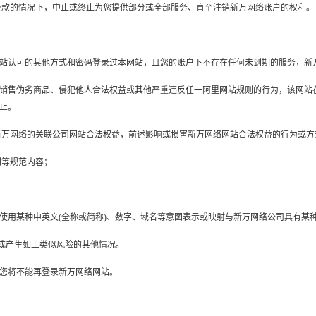
服务条款的情况下，中止或终止为您提供部分或全部服务、直至注销新万网络账户的权利。
机或本网站认可的其他方式和密码登录过本网站，且您的账户下不存在任何未到期的服务
、发布或销售伪劣商品、侵犯他人合法权益或其他严重违反任一阿里网站规则的行为，该
止。
络、新万网络的关联公司网站合法权益，前述影响或损害新万网络网站合法权益的行为或
规则等规范内容；
或任何使用某种中英文(全称或简称)、数字、域名等意图表示或映射与新万网络公司具有某
相同或产生如上类似风险的其他情况。
您将不能再登录新万网络网站。