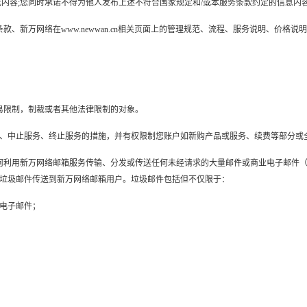
内容;您同时承诺不得为他人发布上述不符合国家规定和/或本服务条款约定的信息内容提
务条款、新万网络在www.newwan.cn相关页面上的管理规范、流程、服务说明、价
的贸易限制，制裁或者其他法律限制的对象。
、中止服务、终止服务的措施，并有权限制您账户如新购产品或服务、续费等部分或
制任何利用新万网络邮箱服务传输、分发或传送任何未经请求的大量邮件或商业电子邮件
垃圾邮件传送到新万网络邮箱用户。垃圾邮件包括但不仅限于：
电子邮件；