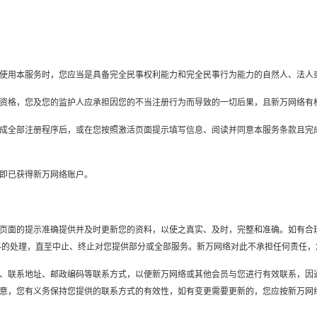
式实际使用本服务时，您应当是具备完全民事权利能力和完全民事行为能力的自然人、法人
前述主体资格，您及您的监护人应承担因您的不当注册行为而导致的一切后果，且新万网络
条款且完成全部注册程序后，或在您按照激活页面提示填写信息、阅读并同意本服务条款
，您即已获得新万网络账户。
，按相应页面的提示准确提供并及时更新您的资料，以使之真实、及时，完整和准确。如
料的处理，直至中止、终止对您提供部分或全部服务。新万网络对此不承担任何责任
联系电话、联系地址、邮政编码等联系方式，以便新万网络或其他会员与您进行有效联系
意，您有义务保持您提供的联系方式的有效性，如有变更需要更新的，您应按新万网