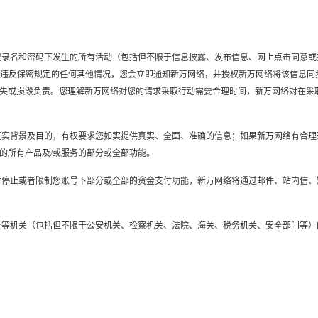
在该登录名和密码下发生的所有活动（包括但不限于信息披露、发布信息、网上点击同意
生违反保密规定的任何其他情况，您会立即通知新万网络，并授权新万网络将该信息同步
失或损毁负责。您理解新万网络对您的请求采取行动需要合理时间，新万网络对在采
务的真实背景及目的，有权要求您如实提供真实、全面、准确的信息；如果新万网络有合
的所有产品及/或服务的部分或全部功能。
权暂时停止或者限制您账号下部分或全部的资金支付功能，新万网络将通过邮件、站内信
、安全等机关（包括但不限于公安机关、检察机关、法院、海关、税务机关、安全部门等