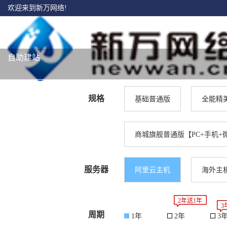
欢迎来到新万网络!
自助建站
规格
基础普通版
全能精
商城旗舰普通版【PC+手机+微
服务器
阿里云主机
海外主
2年送1年
3
周期
1年
2年
3